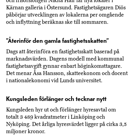
och frisörslongen Nikita Hair får nya lokaler i
Kärnan galleria i Östersund. Fastighetsägaren Diös
påbörjar utvecklingen av lokalerna per omgående
och inflyttning beräknas ske till sommaren.
”Återinför den gamla fastighetsskatten”
Dags att återinföra en fastighetsskatt baserad på
marknadsvärden. Dagens modell med kommunal
fastighetsavgift gynnar enbart höginkomsttagare.
Det menar Åsa Hansson, skatteekonom och docent
i nationalekonomi vid Lunds universitet.
Kungsleden förlänger och tecknar nytt
Kungsleden hyr ut och förlänger hyresavtal om
totalt 3 489 kvadratmeter i Linköping och
Nyköping. Det årliga hyresvärdet ligger på cirka 3,5
miljoner kronor.