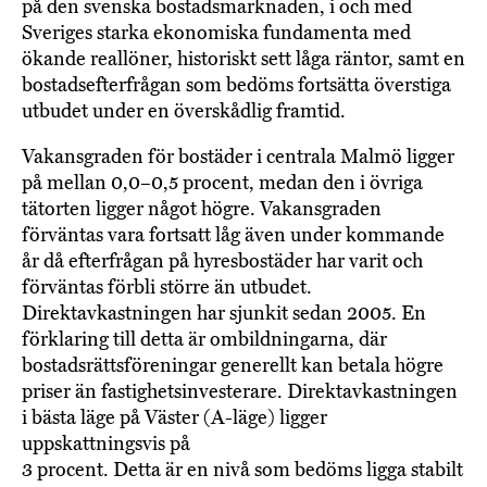
på den svenska bostadsmarknaden, i och med
Sveriges starka ekonomiska fundamenta med
ökande reallöner, historiskt sett låga räntor, samt en
bostadsefterfrågan som bedöms fortsätta överstiga
utbudet under en överskådlig framtid.
Vakansgraden för bostäder i centrala Malmö ligger
på mellan 0,0–0,5 procent, medan den i övriga
tätorten ligger något högre. Vakansgraden
förväntas vara fortsatt låg även under kommande
år då efterfrågan på hyresbostäder har varit och
förväntas förbli större än utbudet.
Direktavkastningen har sjunkit sedan 2005. En
förklaring till detta är ombildningarna, där
bostadsrättsföreningar generellt kan betala högre
priser än fastighetsinvesterare. Direktavkastningen
i bästa läge på Väster (A-läge) ligger
uppskattningsvis på
3 procent. Detta är en nivå som bedöms ligga stabilt