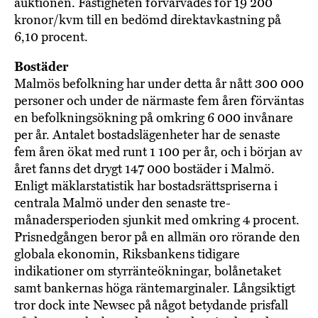
auktionen. Fastigheten förvärvades för 19 200
kronor/kvm till en bedömd direktavkastning på
6,10 procent.
Bostäder
Malmös befolkning har under detta år nått 300 000
personer och under de närmaste fem åren förväntas
en befolkningsökning på omkring 6 000 invånare
per år. Antalet bostadslägenheter har de senaste
fem åren ökat med runt 1 100 per år, och i början av
året fanns det drygt 147 000 bostäder i Malmö.
Enligt mäklarstatistik har bostadsrättspriserna i
centrala Malmö under den senaste tre-
månadersperioden sjunkit med omkring 4 procent.
Prisnedgången beror på en allmän oro rörande den
globala ekonomin, Riksbankens tidigare
indikationer om styrränte­ökningar, bolånetaket
samt bankernas höga räntemarginaler. Långsiktigt
tror dock inte Newsec på något betydande prisfall