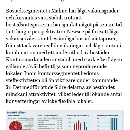
Bostadssegmentet i Malmö har låga vakansgrader
och förväntas vara stabilt trots att
bostadsrättspriserna har sjunkit något på senare tid.
I ett längre perspektiv tror Newsec på fortsatt låga
vakansnivåer samt beständiga bostadsrättspriser,
främst tack vare reallöneökningar och låga räntor i
kombination med ett underutbud av bostäder.
Kontorsmarknaden är stabil, med stark efterfrågan
gällande såväl befintliga som nyproducerade
lokaler. Inom kontorssegmentet bedöms
yteffektiviteten bli än viktigare under kommande
år. Det medför att de äldre delarna av beståndet
minskar i attraktivitet, vilket leder till ökande antal
konverteringar av icke flexibla lokaler.