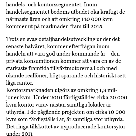
handels- och kontorssegmentet. Inom
handelssegmentet bedöms utbudet öka kraftigt de
närmaste åren och att omkring 140 000 kvm
kommer ut på marknaden fram till 2015.
Trots en svag detaljhandelsutveckling under det
senaste halvåret, kommer efterfrågan inom
handeln att vara god under kommande år – den
privata konsumtionen kommer att vara en av de
starkaste framtida tillväxtmotorerna i och med
ökande reallöner, högt sparande och historiskt sett
låga räntor.
Kontorsmarknaden utgörs av omkring 1,8 mil-
joner kvm. Under 2010 färdigställdes cirka 20 000
kvm kontor varav nästan samtliga lokaler är
uthyrda. I de pågående projekten om cirka 10 000
kvm som färdigställs i år, är samtliga ytor uthyrda.
Det ringa tillskottet av nyproducerade kontors­ytor
under 2011