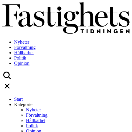
Skip
to
content
Nyheter
Förvaltning
Hållbarhet
Politik
Opinion
Start
Kategorier
Nyheter
Förvaltning
Hållbarhet
Politik
Opinion