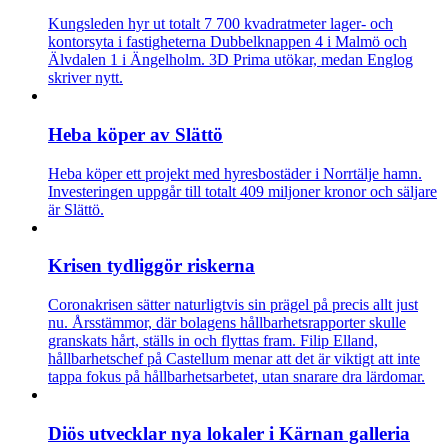
Kungsleden hyr ut totalt 7 700 kvadratmeter lager- och
kontorsyta i fastigheterna Dubbelknappen 4 i Malmö och
Älvdalen 1 i Ängelholm. 3D Prima utökar, medan Englog
skriver nytt.
Heba köper av Slättö
Heba köper ett projekt med hyresbostäder i Norrtälje hamn.
Investeringen uppgår till totalt 409 miljoner kronor och säljare
är Slättö.
Krisen tydliggör riskerna
Coronakrisen sätter naturligtvis sin prägel på precis allt just
nu. Årsstämmor, där bolagens hållbarhetsrapporter skulle
granskats hårt, ställs in och flyttas fram. Filip Elland,
hållbarhetschef på Castellum menar att det är viktigt att inte
tappa fokus på hållbarhetsarbetet, utan snarare dra lärdomar.
Diös utvecklar nya lokaler i Kärnan galleria