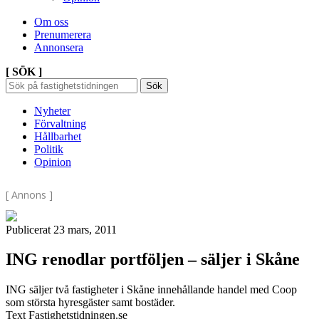
Om oss
Prenumerera
Annonsera
[ SÖK ]
Sök
Sök
Sök
efter:
Nyheter
Förvaltning
Hållbarhet
Politik
Opinion
[ Annons ]
Publicerat 23 mars, 2011
ING renodlar portföljen – säljer i Skåne
ING säljer två fastigheter i Skåne innehållande handel med Coop
som största hyresgäster samt bostäder.
Text Fastighetstidningen.se