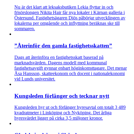
Nu är det klart att leksaksbutiken Lekia flyttar in och
frisörslongen Nikita Hair får nya lokaler i Kärnan galleria i
Östersund. Fastighetsägaren Diös påbörjar utvecklingen av
lokalerna per omgående och inflyttning beräknas ske till
sommaren.
”Återinför den gamla fastighetsskatten”
Dags att återinföra en fastighetsskatt baserad på
marknadsvärden. Dagens modell med kommunal
fastighetsavgift gynnar enbart höginkomsttagare. Det menar
Åsa Hansson, skatteekonom och docent i nationalekonomi
vid Lunds universitet.
Kungsleden förlänger och tecknar nytt
Kungsleden hyr ut och förlänger hyresavtal om totalt 3 489
kvadratmeter i Linköping och Nyköping. Det årliga
hyresvärdet ligger på cirka 3,5 miljoner kronor.