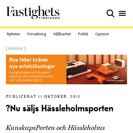
Skip
to
content
Nyheter
Förvaltning
Hållbarhet
Politik
Opinion
[ Annons ]
PUBLICERAT 11 OKTOBER, 2012
?Nu säljs Hässleholmsporten
KunskapsPorten och Hässleholms