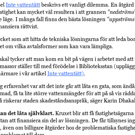
kel
Inte vattentätt
beskrivs ett vanligt dilemma. En åtgärd
astighet kan mycket väl resultera i att grannen
”nedströms
re läge. I många fall finns den bästa lösningen
”uppströms
inansiera rättvist.
cket som att hitta de tekniska lösningarna för att leda bor
et om vilka avtalsformer som kan vara lämpliga.
kal tycker att man kom en bit på vägen i arbetet med att
massor ställer till med förödelse i Biblioteksstan (upplägg
närmare i vår artikel
Inte vattentätt)
.
g erfarenhet var att det inte går att låta en gata, som ändå 
ad, få ta lite större vattenmängder för att på så vis rädd
 riskerar staden skadeståndsanspråk, säger Karin Dhakal
n det låta självklart.
Kruxet blir att få fastighetsägarna
tan att finansiera sin del av lösningen. De får tillsynes in
 även om billigare åtgärder hos de problematiska fastigh