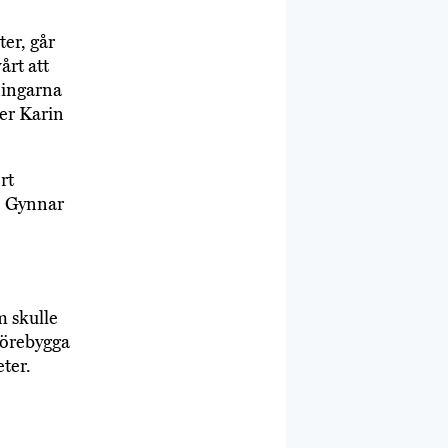
ter, går
årt att
ningarna
ger Karin
rt
r. Gynnar
m skulle
förebygga
ter.