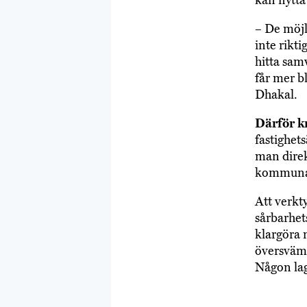
kan flytt
– De möjl
inte rikti
hitta sam
får mer bl
Dhakal.
Därför k
fastighet
man direk
kommunall
Att verkt
sårbarhet
klargöra 
översvämn
Någon lag