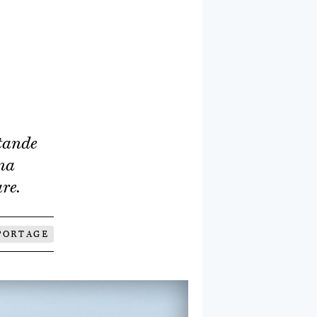
tande
na
re.
PORTAGE