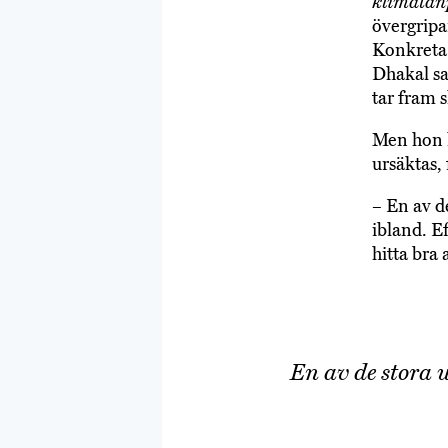
klimatanp
övergripa
Konkreta 
Dhakal sa
tar fram s
Men hon k
ursäktas, 
– En av d
ibland. E
hitta bra
En av de stora 