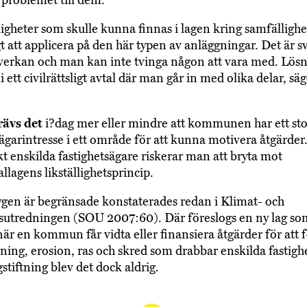
a problemet till dem.
igheter som skulle kunna finnas i lagen kring samfällighe
gt att applicera på den här typen av anläggningar. Det är sv
verkan och man kan inte tvinga någon att vara med. Lös
i ett civilrättsligt avtal där man går in med olika delar, sä
rävs det
i?dag mer eller mindre att kommunen har ett sto
sägarintresse i ett område för att kunna motivera åtgärde
t enskilda fastighetsägare riskerar man att bryta mot
agens likställighetsprincip.
ygen är begränsade konstaterades redan i Klimat- och
sutredningen (SOU 2007:60). Där föreslogs en ny lag so
när en kommun får vidta eller finansiera åtgärder för att 
ing, erosion, ras och skred som drabbar enskilda fastighe
stiftning blev det dock aldrig.