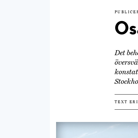
PUBLICE
Os
Det beh
översvä
konsta
Stockho
TEXT ER