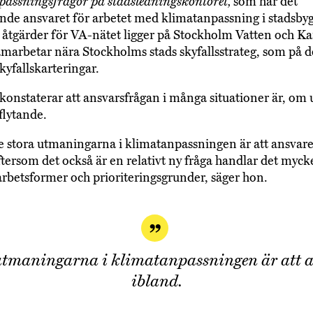
assningsfrågor på stadsledningskontoret,
som har det
nde ansvaret för arbetet med klimatanpassning i stadsb
åtgärder för VA-nätet ligger på Stockholm Vatten och Ka
marbetar nära Stockholms stads skyfallsstrateg, som på d
kyfallskarteringar.
onstaterar att ansvarsfrågan i många situationer är, om 
flytande.
e stora utmaningarna i klimatanpassningen är att ansvaret
ftersom det också är en relativt ny fråga handlar det myck
 arbetsformer och prioriteringsgrunder, säger hon.
utmaningarna i klimatanpassningen är att a
ibland.