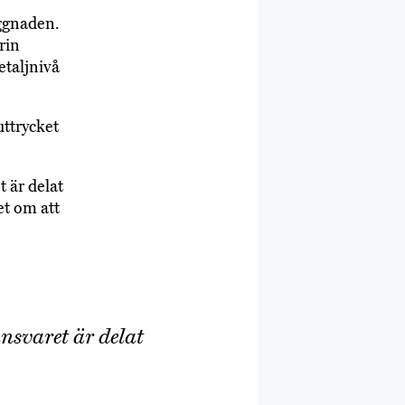
yggnaden.
rin
etaljnivå
uttrycket
 är delat
et om att
nsvaret är delat