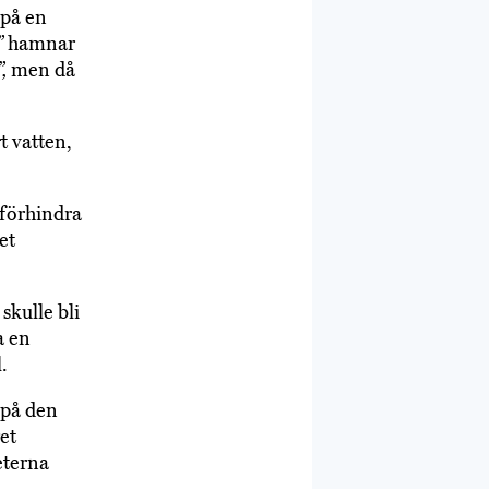
 på en
”
hamnar
”,
men då
t vatten,
 förhindra
et
skulle bli
a en
.
 på den
get
eterna