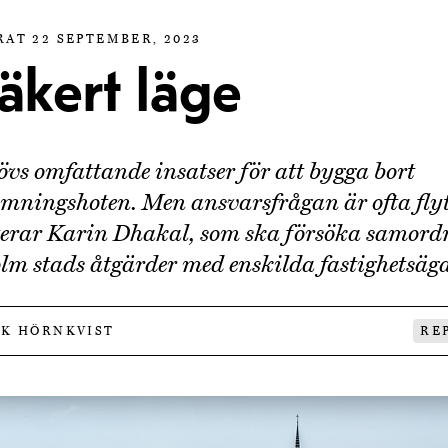
RAT 22 SEPTEMBER, 2023
äkert läge
övs omfattande insatser för att bygga bort
mningshoten. Men ansvarsfrågan är ofta fly
terar Karin Dhakal, som ska försöka samord
lm stads åtgärder med enskilda fastighetsäga
IK HÖRNKVIST
RE