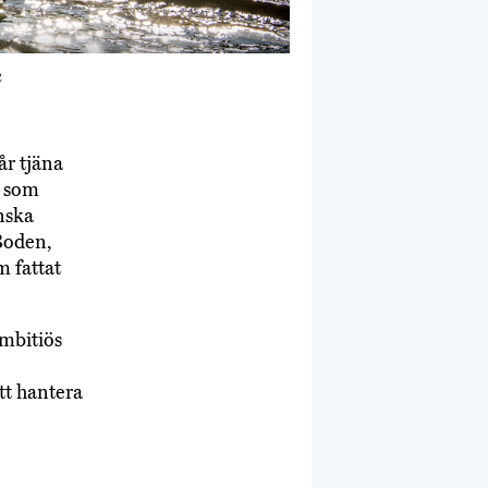
a
år tjäna
g som
nska
Boden,
 fattat
ambitiös
tt hantera