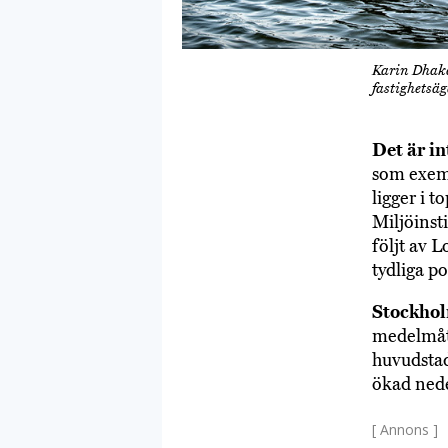
Karin Dhaka
fastighetsä
Det är in
som exem
ligger i 
Miljöinst
följt av 
tydliga po
Stockhol
medelmått
huvudstad
ökad ned
[ Annons ]