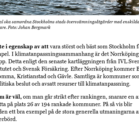
l ska samordna Stockholms stads översvämningsåtgärder med enskild
gare. Foto: Johan Bergmark
te i egenskap av att
vara störst och bäst som Stockholm f
pel. I klimatanpassningssammanhang är det Norrköpin
topp. Detta enligt den senaste kartläggningen från IVL Sve
itutet och Svensk Försäkring. Efter Norrköping kommer 
Lomma, Kristianstad och Gävle. Samtliga är kommuner som
litiska beslut och avsatt resurser till klimatanpassning.
m är väl,
om man går strikt efter rankingen, snarare en 
a på plats 26 av 194 rankade kommuner. På så vis blir
en ett bra exempel på de stora generella utmaningarna a
erbörd.