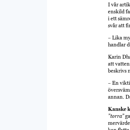
I vår arti
enskild f
i ett säm
svår att f
– Lika my
handlar d
Karin Dha
att vatten
beskrivs 
– En vikti
översvämm
annan. Då
Kanske ka
”torra”
ga
mervärde,