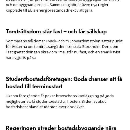
och ombyggnadsprojekt. Samma dag börjar även nya regler
kopplade till EU:s energiprestandadirektiv att gälla.
Tomträttsdom står fast – och får sällskap
Sommarens två domar i Mark- och miljööverdomstolen sätter punkt
för tvisterna om tomträttsavgälder i centrala Stockholm. Den dom
Fastighetstidningen skrev om i maj står nu fast, och en snarlik tvist
har avgjorts på sa
Studentbostadsföretagen: Goda chanser att få
bostad till terminsstart
Liksom föregående år pekar branschens kartläggning på goda
möjligheter att få studentbostad till hösten. Bilden av akut
bostadsbrist bland studenter lever dock kvar.
Regeringen utreder bostadsbyggande nära