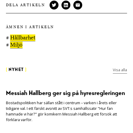
DELA ARTIKELN
ÄMNEN I ARTIKELN
#
Hållbarhet
#
Miljö
Visa alla
[
NYHET
]
Messiah Hallberg ger sig på hyresregleringen
Bostadspolitiken har sällan stått i centrum – varken i årets eller
tidigare val. I ett färskt avsnitt av SVT:s samhällssatir "Hur fan
hamnade vi här?" gör komikern Messiah Hallberg ett försök att
förklara varför.