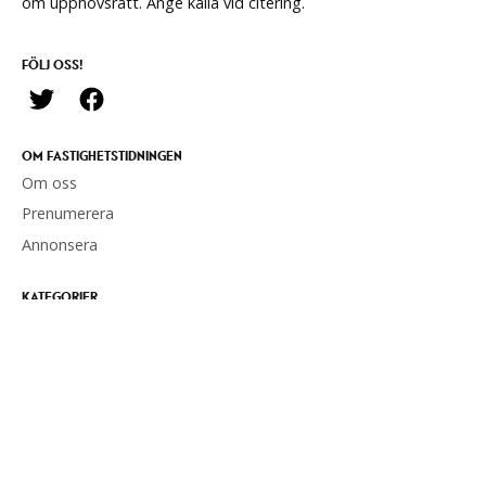
om upphovsrätt. Ange källa vid citering.
FÖLJ OSS!
OM FASTIGHETSTIDNINGEN
Om oss
Prenumerera
Annonsera
KATEGORIER
Nyheter
Förvaltning
Hållbarhet
Politik
Opinion