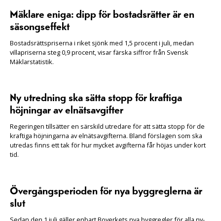
Mäklare eniga: dipp för bostadsrätter är en
säsongseffekt
Bostadsrättspriserna i riket sjönk med 1,5 procent i juli, medan
villapriserna steg 0,9 procent, visar färska siffror från Svensk
Mäklarstatistik.
Ny utredning ska sätta stopp för kraftiga
höjningar av elnätsavgifter
Regeringen tillsätter en särskild utredare för att sätta stopp för de
kraftiga höjningarna av elnätsavgifterna. Bland förslagen som ska
utredas finns ett tak för hur mycket avgifterna får höjas under kort
tid.
Övergångsperioden för nya byggreglerna är
slut
Sedan den 1 juli gäller enbart Boverkets nya byggregler för alla ny-