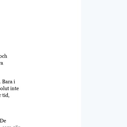
 och
ra
. Bara i
solut inte
 tid,
 De