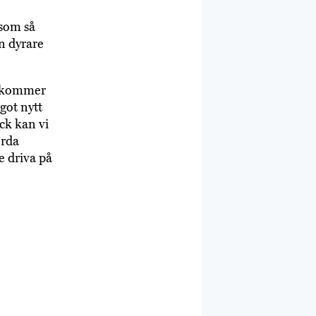
 som så
en dyrare
h kommer
got nytt
ck kan vi
örda
e driva på