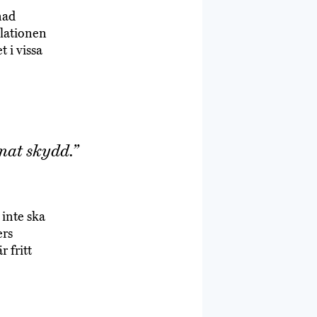
nad
llationen
t i vissa
nnat skydd.”
 inte ska
ers
r fritt