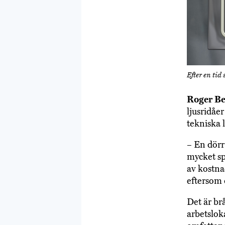
Efter en tid
Roger Be
ljusridåer
tekniska 
– En dörr 
mycket spe
av kostna
eftersom d
Det är br
arbetslok