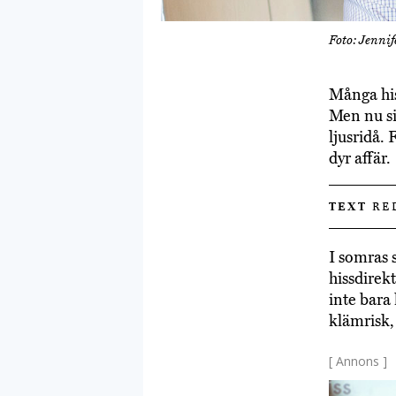
Foto: Jenni
Många hiss
Men nu si
ljusridå. 
dyr affär.
TEXT
RE
I somras 
hissdirek
inte bara
klämrisk, 
[ Annons ]