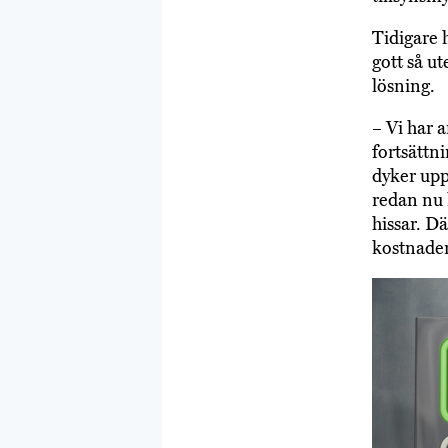
Tidigare 
gott så ut
lösning.
– Vi har 
fortsättn
dyker upp
redan nu 
hissar. Dä
kostnade