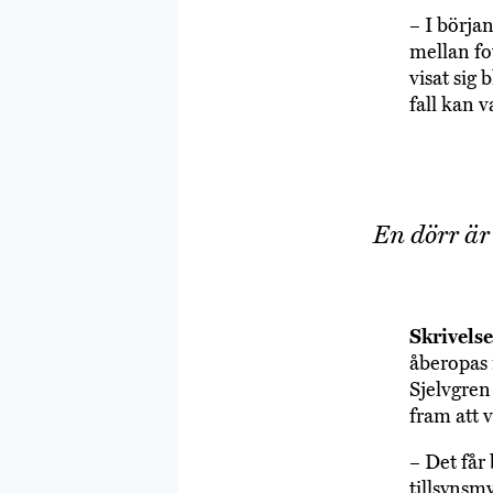
– I början
mellan fot
visat sig 
fall kan 
En dörr är 
Skrivelse
åberopas 
Sjelvgren 
fram att v
– Det får
tillsynsm