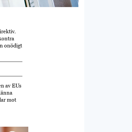
irektiv.
kontra
en onödigt
en av EUs
dkänna
dar mot