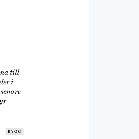
na till
der i
 senare
dyr
BYGG