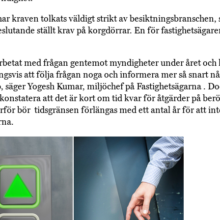
har kraven tolkats väldigt strikt av besiktningsbranschen,
e­slutande ställt krav på korgdörrar. En för fastighetsägar
arbetat med frågan gentemot myndigheter under året oc
ingsvis att följa frågan noga och informera mer så snart nå
, säger Yogesh Kumar, miljöchef på Fastighetsägarna . Do
konstatera att det är kort om tid kvar för åtgärder på ber
rför bör tidsgränsen förlängas med ett antal år för att int
rna.