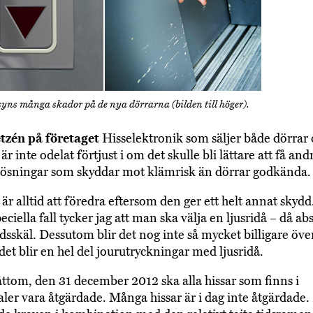
 syns många skador på de nya dörrarna (bilden till höger).
tzén på företaget
Hisselektronik som säljer både dörrar
 är inte odelat förtjust i om det skulle bli lättare att få and
lösningar som skyddar mot klämrisk än dörrar godkända.
är alltid att föredra eftersom den ger ett helt annat skydd
ciella fall tycker jag att man ska välja en ljusridå – då ab
dsskäl. Dessutom blir det nog inte så mycket billigare över
et blir en hel del jour­utryckningar med ljusridå.
åttom, den 31 december 2012 ska alla hissar som finns i
aler vara åtgärdade. Många hissar är i dag inte åtgärdade.