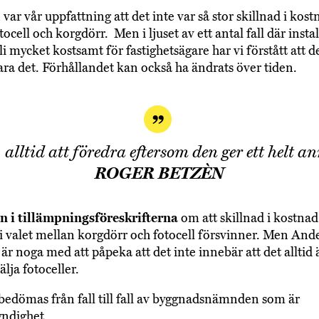
 var vår uppfattning att det inte var så stor skillnad i kost
ocell och korgdörr. Men i ljuset av ett antal fall där insta
bli mycket kostsamt för fastighetsägare har vi förstått att de
vara det. Förhållandet kan också ha ändrats över tiden.
alltid att föredra eftersom den ger ett helt a
ROGER BETZÈN
n i tillämpningsföreskrifterna
om att skillnad i kostnad
i valet mellan korgdörr och fotocell försvinner. Men And
är noga med att påpeka att det inte innebär att det alltid ä
älja fotoceller.
 bedömas från fall till fall av byggnadsnämnden som är
yndighet.