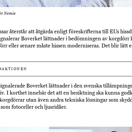
fer Nemie
ar återstår att åtgärda enligt föreskrifterna till EUs hissd
gnalerar Boverket lättnader i bedömningen av korgdörr 
Förr eller senare måste hissen moderniseras. Det blir lätt 
DAKTIONEN
signalerade Boverket lättnader i den svenska tillämpning
tiv. I korthet innebär det att en besiktning ska kunna go
 korgdörrar utan även andra tekniska lösningar som skyd
som fotoceller och ljusridåer.