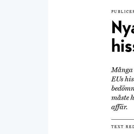
PUBLICER
Ny
his
Många h
EUs his
bedömni
måste h
affär.
TEXT RE