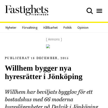
Skip
to
content
Nyheter
Förvaltning
Hållbarhet
Politik
Opinion
[ Annons ]
PUBLICERAT 18 DECEMBER, 2015
Willhem bygger nya
hyresrätter i Jönköping
Willhem har beviljats bygglov för ett
bostadshus med 66 moderna
hyreslägenheter på Dalvik i Jönköping.