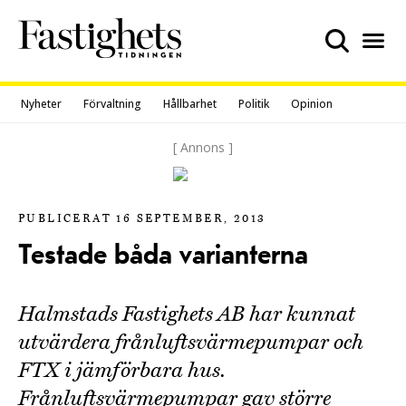
Skip
to
content
Nyheter
Förvaltning
Hållbarhet
Politik
Opinion
[ Annons ]
PUBLICERAT 16 SEPTEMBER, 2013
Testade båda varianterna
Halmstads Fastighets AB har kunnat
utvärdera frånluftsvärmepumpar och
FTX i jämförbara hus.
Frånluftsvärmepumpar gav större