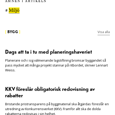
ÄMNEN I ARTIKELN
#
Miljö
Visa alla
[
BYGG
]
Dags att ta i tu med planeringshaveriet
Planerare och i sig välmenande lagstiftning bromsar byggandet så
pass mycket att många projekt stannar på ritbordet, skriver Lennart
Weiss.
KKV föreslår obligatorisk redovisning av
rabatter
Bristande pristransparens på byggmaterial ska åtgärdas föreslår en
utredning av Konkurrensverket (KKV). Framför allt ska de dolda
rabatterna redovisas i sin helhet.