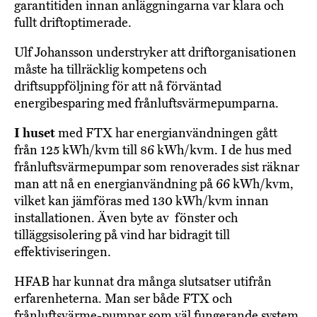
garantitiden innan anläggningarna var klara och
fullt driftoptimerade.
Ulf Johansson understryker att driftorganisationen
måste ha tillräcklig kompetens och
driftsuppföljning för att nå förväntad
energibesparing med frånluftsvärmepumparna.
I huset
med FTX har energianvändningen gått
från 125 kWh/kvm till 86 kWh/kvm. I de hus med
frånluftsvärmepumpar som renoverades sist räknar
man att nå en energianvändning på 66 kWh/kvm,
vilket kan jämföras med 130 kWh/kvm innan
installationen. Även byte av fönster och
tilläggsisolering på vind har bidragit till
effektiviseringen.
HFAB har kunnat dra många slutsatser utifrån
erfarenheterna. Man ser både FTX och
frånluftsvärme-pumpar som väl fungerande system