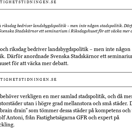
STIGHETSTIDNINGEN.SE
 riksdag bedriver landsbygdspolitik – men inte någon stadspolitik. Där
venska Stadskärnor ett seminarium i Riksdagshuset för att väcka mer d
och riksdag bedriver landsbygdspolitik – men inte någon
tik. Därför anordnade Svenska Stadskärnor ett seminariu
uset för att väcka mer debatt.
TIGHETSTIDNINGEN.SE
 behöver verkligen en mer samlad stadspolitik, och då me
 storstäder utan i högre grad mellanstora och små städer. D
”brain drain” som tömmer dessa städer på kompetens och 
lf Antoni, från Fastighetsägarna GFR och expert på
ckling.