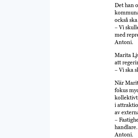
Det han o
kommunal,
också ska
– Vi skull
med repre
Antoni.
Marita Lj
att reger
– Vi ska s
När Marit
fokus myc
kollektiv
i attrakti
av exter
– Fastighe
handlare.
Antoni.