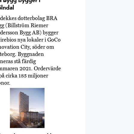
a Bygg bygger i
lndal
idekkes dotterbolag BRA
gg (Billström Riemer
dersson Bygg AB) bygger
irebios nya lokaler i GoCo
novation City, söder om
teborg. Byggnaden
neras stå färdig
mmaren 2021. Ordervärde
på cirka 185 miljoner
onor.