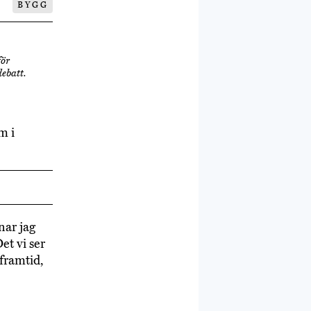
BYGG
för
ebatt.
m i
nar jag
et vi ser
framtid,