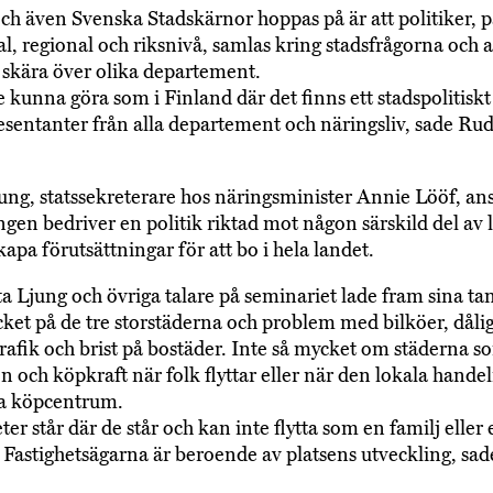
ch även Svenska Stadskärnor hoppas på är att politiker, 
 regional och riksnivå, samlas kring stadsfrågorna och a
 skära över olika departement.
e kunna göra som i Finland där det finns ett stadspolitiskt
sentanter från alla departement och näringsliv, sade Rud
ung, statssekreterare hos näringsminister Annie Lööf, ans
ingen bedriver en politik riktad mot någon särskild del av 
kapa förutsättningar för att bo i hela landet.
a Ljung och övriga talare på seminariet lade fram sina ta
ket på de tre storstäderna och problem med bilköer, dåli
trafik och brist på bostäder. Inte så mycket om städerna s
on och köpkraft när folk flyttar eller när den lokala handel
na köpcentrum.
ter står där de står och kan inte flytta som en familj eller
 Fastighetsägarna är beroende av platsens utveckling, sa