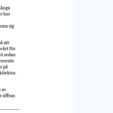
många
r hur
ämma sig
å att
vårt för
mö sedan
rocents
ar på
itektur.
 av
 siffran