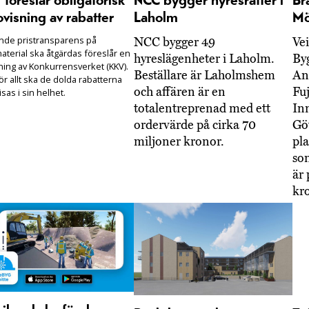
föreslår obligatorisk
NCC bygger hyresrätter i
Br
visning av rabatter
Laholm
Mö
ande pristransparens på
NCC bygger 49
Ve
aterial ska åtgärdas föreslår en
hyreslägenheter i Laholm.
By
ning av Konkurrensverket (KKV).
Beställare är Laholmshem
An
r allt ska de dolda rabatterna
och affären är en
Fuj
sas i sin helhet.
totalentreprenad med ett
In
ordervärde på cirka 70
Gö
miljoner kronor.
pla
so
är 
kr