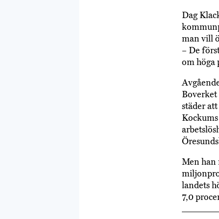
Dag Klack
kommunpol
man vill 
– De förs
om höga 
Avgående
Boverket 
städer at
Kockums v
arbetslös
Öresundsb
Men han n
miljonpr
landets h
7,0 proce