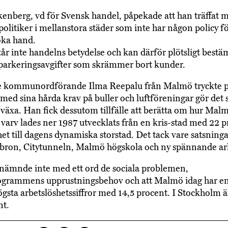
enberg, vd för Svensk handel, påpekade att han träffat 
itiker i mellanstora städer som inte har någon policy fö
öka hand.
tår inte handelns betydelse och kan därför plötsligt best
parkeringsavgifter som skrämmer bort kunder.
 kommunordförande Ilma Reepalu från Malmö tryckte p
med sina hårda krav på buller och luftföreningar gör det s
t växa. Han fick dessutom tillfälle att berätta om hur Mal
arv lades ner 1987 utvecklats från en kris-stad med 22 p
het till dagens dynamiska storstad. Det tack vare satsning
ron, Citytunneln, Malmö högskola och ny spännande ark
ämnde inte med ett ord de sociala problemen,
ogrammens upprustningsbehov och att Malmö idag har en
ögsta arbetslöshetssiffror med 14,5 procent. I Stockholm är
nt.