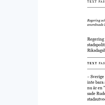
TEXT FA
Regering och
anordnade S
Regering 
stadspoli
Riksdagsh
TEXT
FAS
– Sverige
inte bara
nu är en 
sade Rudo
stadsutve