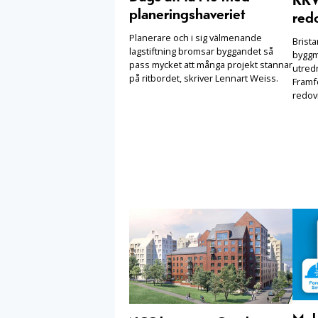
KKV 
planeringshaveriet
redo
Planerare och i sig välmenande
Brist
lagstiftning bromsar byggandet så
byggm
pass mycket att många projekt stannar
utred
på ritbordet, skriver Lennart Weiss.
Framfö
redovi