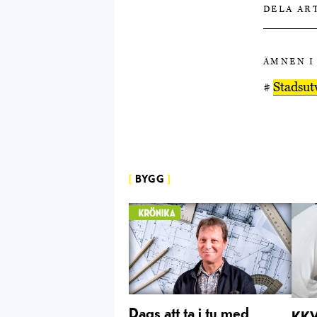
DELA AR
ÄMNEN I
#
Stadsut
[
BYGG
]
Dags att ta i tu med