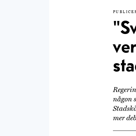
PUBLICER
"S
ve
sta
Regerin
någon s
Stadskä
mer deb