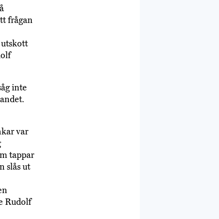
på
tt frågan
 utskott
olf
åg inte
landet.
nkar var
g
om tappar
n slås ut
 en
de Rudolf