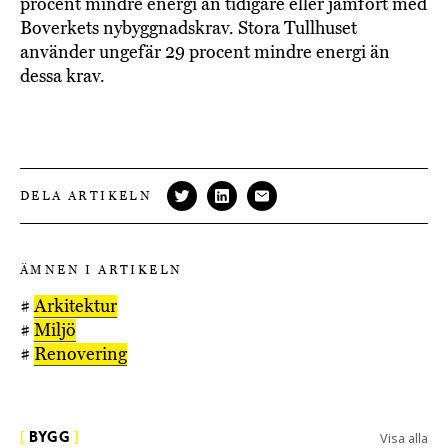
procent mindre energi än tidigare eller jämfört med
Boverkets nybyggnadskrav. Stora Tullhuset
använder ungefär 29 procent mindre energi än
dessa krav.
DELA ARTIKELN
ÄMNEN I ARTIKELN
#
Arkitektur
#
Miljö
#
Renovering
Visa alla
[
BYGG
]