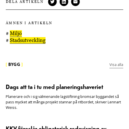
DELA ARTIKELN
ÄMNEN I ARTIKELN
#
Miljö
#
Stadsutveckling
Visa alla
[
BYGG
]
Dags att ta i tu med planeringshaveriet
Planerare och i sig välmenande lagstiftning bromsar byggandet så
pass mycket att många projekt stannar på ritbordet, skriver Lennart
Weiss.
KKV föreslår obligatorisk redovisning av