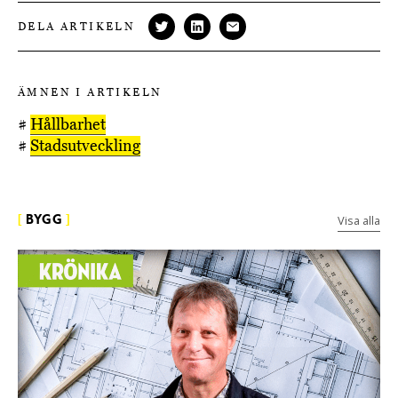
DELA ARTIKELN
ÄMNEN I ARTIKELN
#
Hållbarhet
#
Stadsutveckling
Visa alla
[
BYGG
]