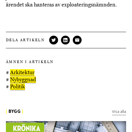
ärendet ska hanteras av exploateringsnämnden.
DELA ARTIKELN
ÄMNEN I ARTIKELN
#
Arkitektur
#
Nybyggnad
#
Politik
Visa alla
[
BYGG
]