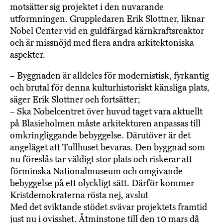
motsätter sig projektet i den nuvarande
utformningen. Gruppledaren Erik Slottner, liknar
Nobel Center vid en guldfärgad kärnkraftsreaktor
och är missnöjd med flera andra arkitektoniska
aspekter.
– Byggnaden är alldeles för modernistisk, fyrkantig
och brutal för denna kulturhistoriskt känsliga plats,
säger Erik Slottner och fortsätter;
– Ska Nobelcentret över huvud taget vara aktuellt
på Blasieholmen måste arkitekturen anpassas till
omkringliggande bebyggelse. Därutöver är det
angeläget att Tullhuset bevaras. Den byggnad som
nu föreslås tar väldigt stor plats och riskerar att
förminska Nationalmuseum och omgivande
bebyggelse på ett olyckligt sätt. Därför kommer
Kristdemokraterna rösta nej, avslut
Med det sviktande stödet svävar projektets framtid
just nu i ovisshet. Åtminstone till den 10 mars då