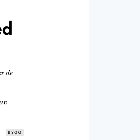
ed
r de
 av
BYGG