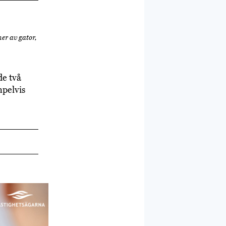
er av gator,
e två
mpelvis