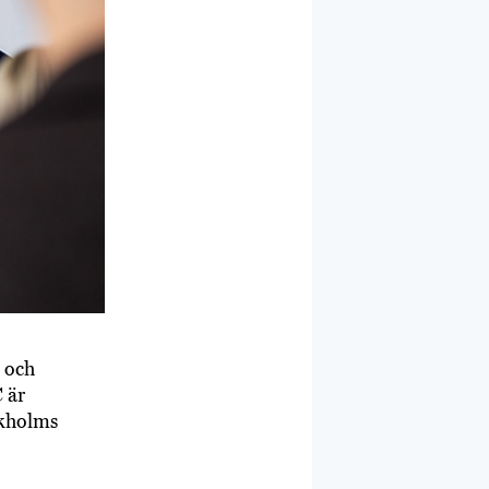
 och
 är
ckholms