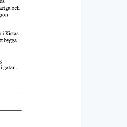
es.
ariga och
gion
 i Kistas
tt bygga
g
 i gatan.