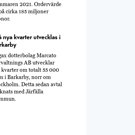
mmaren 2021. Ordervärde
på cirka 185 miljoner
onor.
å nya kvarter utvecklas i
rkarby
gax dotterbolag Marcato
rvaltnings AB utvecklar
 kvarter om totalt 55 000
m i Barkarby, norr om
ockholm. Detta sedan avtal
knats med Järfälla
mmun.