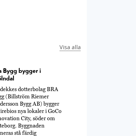
Visa alla
a Bygg bygger i
lndal
idekkes dotterbolag BRA
gg (Billström Riemer
dersson Bygg AB) bygger
irebios nya lokaler i GoCo
novation City, söder om
teborg. Byggnaden
neras stå färdig