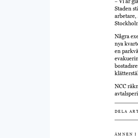
– Vi är g
Staden st
arbetare,
Stockhol
Några exe
nya kvart
en parkvä
evakuerin
bostadsre
klätterstä
NCC räkna
avtalsper
DELA AR
ÄMNEN I