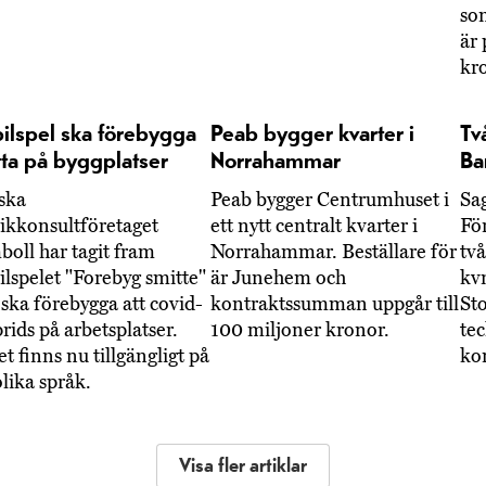
so
är 
kr
ilspel ska förebygga
Peab bygger kvarter i
Tv
tta på byggplatser
Norrahammar
Ba
ska
Peab bygger Centrumhuset i
Sa
ikkonsultföretaget
ett nytt centralt kvarter i
Fö
oll har tagit fram
Norrahammar. Beställare för
två
lspelet "Forebyg smitte"
är Junehem och
kv
ska förebygga att covid-
kontraktssumman uppgår till
St
prids på arbetsplatser.
100 miljoner kronor.
tec
et finns nu tillgängligt på
ko
olika språk.
Visa fler artiklar