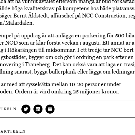
lada att ha vunnit avtalet eftersom många anbud förkastad
ällde höga kvalitetskrav på kompetens hos både platsansv
 säger Bernt Åldstedt, affärschef på NCC Construction, re
m/Mälardalen.
mpel på uppdrag är att anlägga en parkering för 500 bilar
er NOD som är klar första veckan i augusti. Ett annat är a
g i Hökarängen till midsommar. I ett tredje tar NCC bort
gsbostäder, bygger om och gör i ordning en park efter en
novering i Traneberg. Det kan också vara att laga en trasi
llning snarast, bygga bullerplank eller lägga om ledningar
r med att sysselsätta mellan 10-20 personer under
ioden. Ordern är värd omkring 25 miljoner kronor.
TIKELN
 ARTIKELN