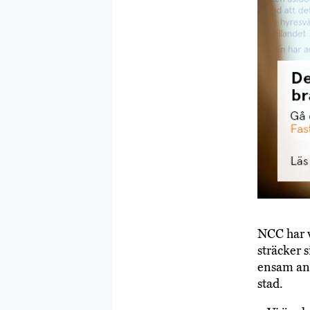
NCC har v
sträcker 
ensam ans
stad.