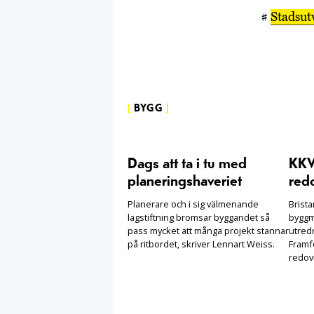
#
Stadsut
[
BYGG
]
Dags att ta i tu med
KKV 
planeringshaveriet
redo
Planerare och i sig välmenande
Brist
lagstiftning bromsar byggandet så
byggm
pass mycket att många projekt stannar
utred
på ritbordet, skriver Lennart Weiss.
Framfö
redovi