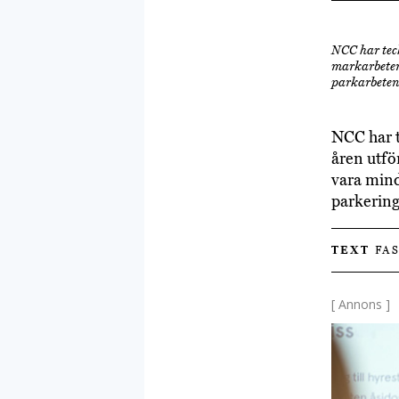
NCC har tec
markarbeten
parkarbeten
NCC har 
åren utfö
vara mind
parkering
TEXT
FAS
[ Annons ]