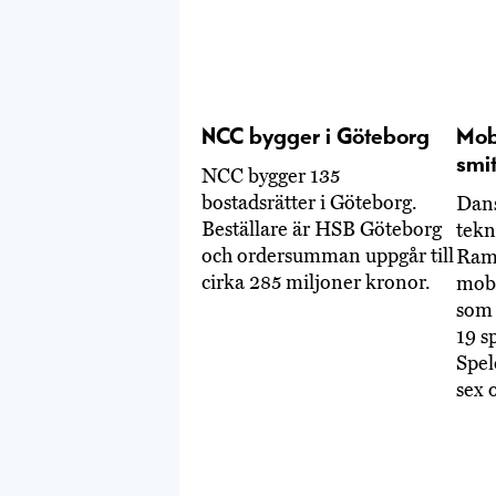
NCC bygger i Göteborg
Mob
smi
NCC bygger 135
bostadsrätter i Göteborg.
Dan
Beställare är HSB Göteborg
tekn
och ordersumman uppgår till
Ramb
cirka 285 miljoner kronor.
mobi
som 
19 s
Spel
sex 