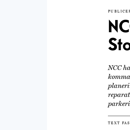
PUBLICER
NC
St
NCC har
komman
planeri
reparat
parkeri
TEXT FA