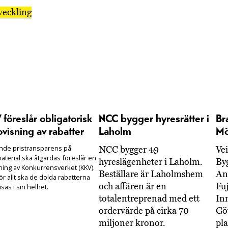
veckling
föreslår obligatorisk
NCC bygger hyresrätter i
Br
visning av rabatter
Laholm
Mö
ande pristransparens på
NCC bygger 49
Ve
aterial ska åtgärdas föreslår en
hyreslägenheter i Laholm.
By
ning av Konkurrensverket (KKV).
Beställare är Laholmshem
An
r allt ska de dolda rabatterna
och affären är en
Fuj
sas i sin helhet.
totalentreprenad med ett
In
ordervärde på cirka 70
Gö
miljoner kronor.
pla