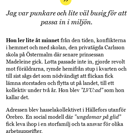
Jag var punkare och lite väl busig för att
passa in i miljön.
Hon ler lite åt minnet
från den tiden, konflikterna
i hemmet och med skolan, den privatägda Carlsson
skola på Östermalm där senare prinsessan
Madeleine gick. Lotta passade inte in, gjorde revolt
mot föräldrarna, rymde hemifrån stup i kvarten och
till sist sågs det som nödvändigt att flickan fick
lämna storstaden och flytta ut på landet, till ett
kollektiv under två år. Hon blev
”LVU:ad”
som hon
kallar det.
Adressen blev hasselakollektivet i Hällefors utanför
Örebro. En social modell där
”ungdomar på glid”
fick leva ihop i en storfamilj och ta ansvar för olika
arbetsuppgifter.