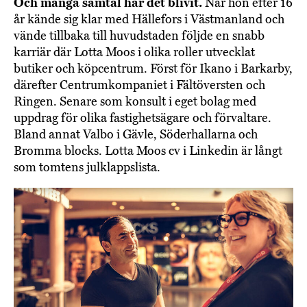
Och många samtal har det blivit.
När hon efter 16
år kände sig klar med Hällefors i Västmanland och
vände tillbaka till huvudstaden följde en snabb
karriär där Lotta Moos i olika roller utvecklat
butiker och köpcentrum. Först för Ikano i Barkarby,
därefter Centrumkompaniet i Fältöversten och
Ringen. Senare som konsult i eget bolag med
uppdrag för olika fastighetsägare och förvaltare.
Bland annat Valbo i Gävle, Söderhallarna och
Bromma blocks. Lotta Moos cv i Linkedin är långt
som tomtens julklappslista.