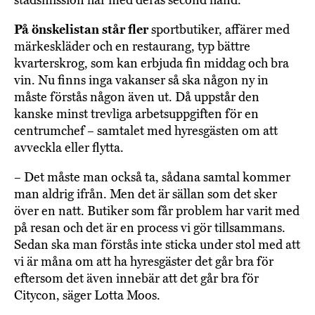
stadsmission här med deras second hand.
På önskelistan står fler
sportbutiker, affärer med
märkeskläder och en restaurang, typ bättre
kvarterskrog, som kan erbjuda fin middag och bra
vin. Nu finns inga vakanser så ska någon ny in
måste förstås någon även ut. Då uppstår den
kanske minst trevliga arbetsuppgiften för en
centrumchef – samtalet med hyresgästen om att
avveckla eller flytta.
– Det måste man också ta, sådana samtal kommer
man aldrig ifrån. Men det är sällan som det sker
över en natt. Butiker som får problem har varit med
på resan och det är en process vi gör tillsammans.
Sedan ska man förstås inte sticka under stol med att
vi är måna om att ha hyresgäster det går bra för
eftersom det även innebär att det går bra för
Citycon, säger Lotta Moos.