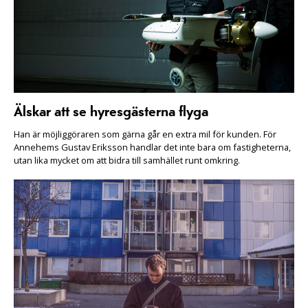
Älskar att se hyresgästerna flyga
Han är möjliggöraren som gärna går en extra mil för kunden. För
Annehems Gustav Eriksson handlar det inte bara om fastigheterna,
utan lika mycket om att bidra till samhället runt omkring.