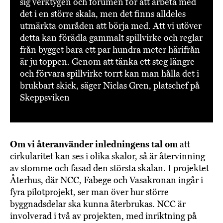
sig verktygen och forumen för att arbeta med
det i en större skala, men det finns alldeles
utmärkta områden att börja med. Att vi utöver
detta kan förädla gammalt spillvirke och reglar
från bygget bara ett par hundra meter härifrån
är ju toppen. Genom att tänka ett steg längre
och förvara spillvirke torrt kan man hålla det i
brukbart skick, säger Niclas Gren, platschef på
Skeppsviken
Om vi återanvänder inledningens tal om
att
cirkularitet kan ses i olika skalor, så är återvinning
av stomme och fasad den största skalan. I projektet
Återhus, där NCC, Fabege och Vasakronan ingår i
fyra pilotprojekt, ser man över hur större
byggnadsdelar ska kunna återbrukas. NCC är
involverad i två av projekten, med inriktning på