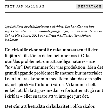
TEXT JAN HALLMAN
REPORTAGE
7,2% så liten är cirkulariteten i världen. Det handlar om hur
mycket av utvunna, så kallade jungfruliga, ämnen som återvinns.
Och vi blir sämre: 2018 var siffran 9,1. Illustration: Johan
Isaksson
En cirkulär ekonomi är raka motsatsen till
den
linjära vi till största delen befinner oss i. Ofta
utmålas problemet som att ändliga naturresurser
”tar slut”.
Det stämmer för viss produktion. Men det
grundläggande problemet är snarare hur materialet
i den linjära ekonomin med tiden blandas och späs
ut, och på så vis förlorar i värde. Vi kommer helt
enkelt att bli fattigare medan vi fortsätter att gå runt
i cirklar – eller snarare att vi inte gör just det.
Det går att betrakta cirkularitet
i olika skalor.