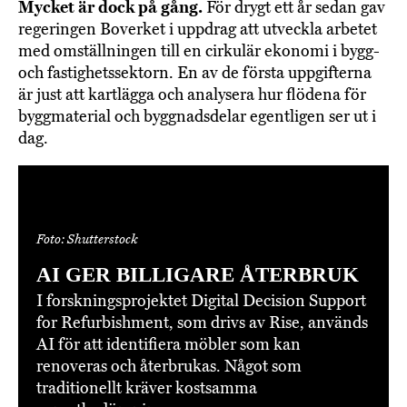
Mycket är dock på gång.
För drygt ett år sedan gav
regeringen Boverket i uppdrag att utveckla arbetet
med omställningen till en cirkulär ekonomi i bygg-
och fastighetssektorn. En av de första uppgifterna
är just att kartlägga och analysera hur flödena för
byggmaterial och byggnadsdelar egentligen ser ut i
dag.
Foto: Shutterstock
AI GER BILLIGARE ÅTERBRUK
I forskningsprojektet Digital Decision Support
for Refurbishment, som drivs av Rise, används
AI för att identifiera möbler som kan
renoveras och återbrukas. Något som
traditionellt kräver kostsamma