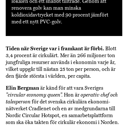
lokalen och ett snabbt tillträde. Genom att
renovera golv kan man minska
koldioxidavtrycket med 90 procent jämfört
med ett nytt PVC-golv.
Tiden när Sverige var i framkant är förbi.
Blott
3,4 procent är cirkulärt. Mer än 266 miljoner ton
jungfruliga resurser används i ekonomin varje år,
vilket uppgår till nästan 25 ton per person, och är
den fjärde största i världen, per capita.
Elin Bergman
är känd för att vara Sveriges
”circular economy queen”.
Hon är
operativ chef och
talesperson
för det svenska cirkulära ekonomi-
nätverket Cradlenet och en av medgrundarna till
Nordic Circular Hotspot, en samarbetsplattform
som ska öka takten för cirkulär ekonomi i Norden.