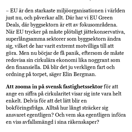
– EU är den starkaste miljöorganisationen i världen
just nu, och påverkar allt. Där har vi EU Green
Deals, där byggsektorn är ett av fokusområdena.
När EU trycker på måste plötsligt jättekonservativa,
superlångsamma sektorer som byggsektorn ändra
sig, vilket de har varit extremt motvilliga till att
göra. Men nu börjar de få panik, eftersom de måste
redovisa sin cirkulära ekonomi lika noggrant som
den finansiella. Då blir det ju verkligen fart och
ordning på torpet, säger Elin Bergman.
Att zooma in på svensk fastighetssektor
för att
ange en siffra på cirkularitet visar sig inte vara helt
enkelt. Delvis för att det lätt blir en
bokföringsfråga. Alltså hur långt sträcker sig
ansvaret egentligen? Och vem ska egentligen införa
en viss avfallsmängd i sina räkenskaper?