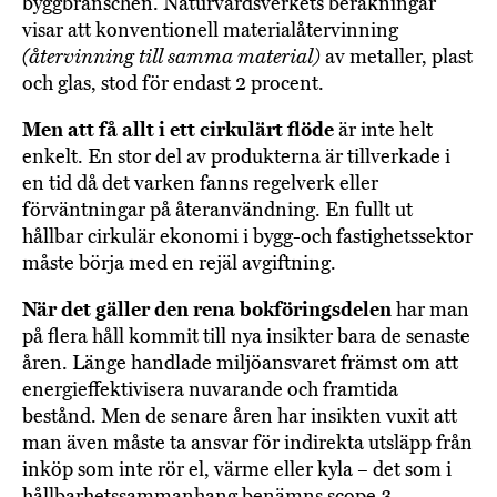
byggbranschen. Naturvårdsverkets beräkningar
visar att konventionell materialåtervinning
(återvinning till samma material)
av metaller, plast
och glas, stod för endast 2 procent.
Men att få allt i ett cirkulärt flöde
är inte helt
enkelt. En stor del av produkterna är tillverkade i
en tid då det varken fanns regelverk eller
förväntningar på återanvändning. En fullt ut
hållbar cirkulär ekonomi i bygg-och fastighetssektor
måste börja med en rejäl avgiftning.
När det gäller den rena bokföringsdelen
har man
på flera håll kommit till nya insikter bara de senaste
åren. Länge handlade miljöansvaret främst om att
energieffektivisera nuvarande och framtida
bestånd. Men de senare åren har insikten vuxit att
man även måste ta ansvar för indirekta utsläpp från
inköp som inte rör el, värme eller kyla – det som i
hållbarhetssammanhang benämns scope 3.