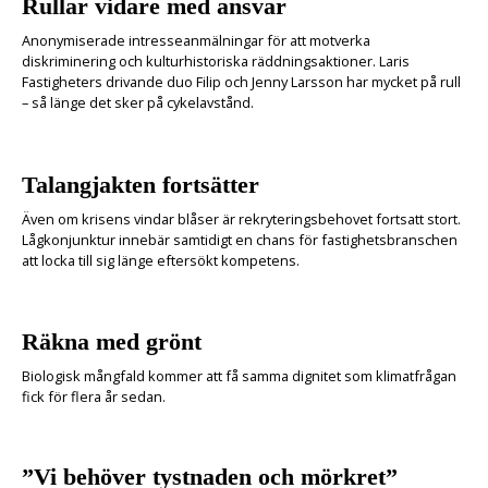
Rullar vidare med ansvar
Anonymiserade intresseanmälningar för att motverka
diskriminering och kulturhistoriska räddningsaktioner. Laris
Fastigheters drivande duo Filip och Jenny Larsson har mycket på rull
– så länge det sker på cykelavstånd.
Talangjakten fortsätter
Även om krisens vindar blåser är rekryteringsbehovet fortsatt stort.
Lågkonjunktur innebär samtidigt en chans för fastighetsbranschen
att locka till sig länge eftersökt kompetens.
Räkna med grönt
Biologisk mångfald kommer att få samma dignitet som klimatfrågan
fick för flera år sedan.
”Vi behöver tystnaden och mörkret”