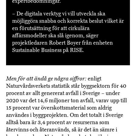
expertbedömningar.
– De digitala verktyg vi vill utveckla ska
möjliggöra snabba och korrekta beslut vilket är
en förutsättning för att cirkulära
affärsmodeller ska slå igenom, säger
projektledaren Robert Boyer från enheten
Sustainable Business på RISE.
Men för att ändå ge några siffror:
enligt
Naturvårdsverkets statistik står byggsektorn för 40
procent av allt genererat avfall i Sverige – under
2020 var det 14,6 miljoner ton avfall, varav upp till
15 procent var överskottsmaterial som aldrig
användes i byggprojekten. Om det totalt i Sverige
alltså bara är 3,4 procent av resurserna som
återvinns och återanvänds, så är det än sämre i