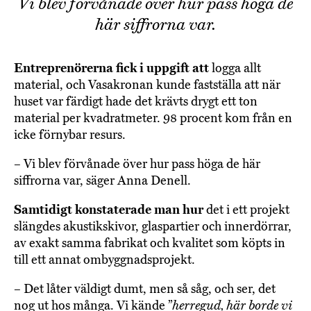
Vi blev förvånade över hur pass höga de
här siffrorna var.
Entreprenörerna fick i uppgift att
logga allt
material, och Vasakronan kunde fastställa att när
huset var färdigt hade det krävts drygt ett ton
material per kvadratmeter. 98 procent kom från en
icke förnybar resurs.
– Vi blev förvånade över hur pass höga de här
siffrorna var, säger Anna Denell.
Samtidigt konstaterade man hur
det i ett projekt
slängdes akustikskivor, glaspartier och innerdörrar,
av exakt samma fabrikat och kvalitet som köpts in
till ett annat ombyggnadsprojekt.
– Det låter väldigt dumt, men så såg, och ser, det
nog ut hos många. Vi kände ”
herregud, här borde vi