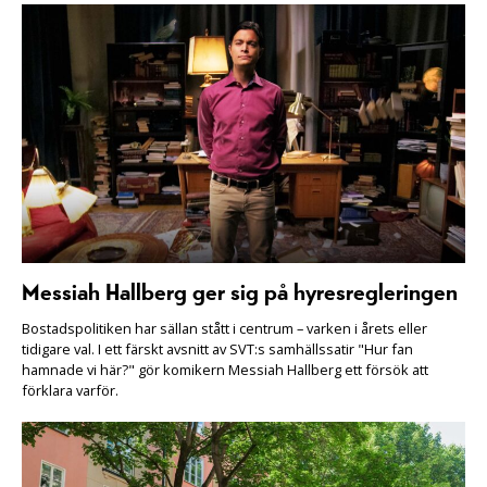
Messiah Hallberg ger sig på hyresregleringen
Bostadspolitiken har sällan stått i centrum – varken i årets eller
tidigare val. I ett färskt avsnitt av SVT:s samhällssatir "Hur fan
hamnade vi här?" gör komikern Messiah Hallberg ett försök att
förklara varför.