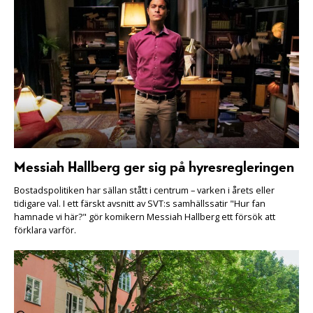
Messiah Hallberg ger sig på hyresregleringen
Bostadspolitiken har sällan stått i centrum – varken i årets eller
tidigare val. I ett färskt avsnitt av SVT:s samhällssatir "Hur fan
hamnade vi här?" gör komikern Messiah Hallberg ett försök att
förklara varför.