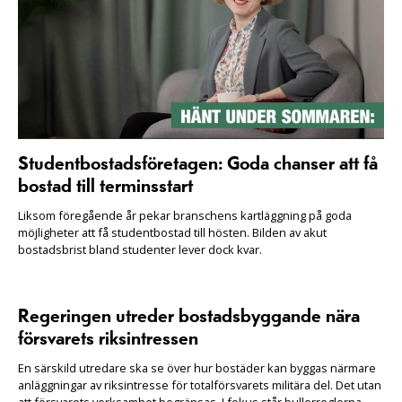
Studentbostadsföretagen: Goda chanser att få
bostad till terminsstart
Liksom föregående år pekar branschens kartläggning på goda
möjligheter att få studentbostad till hösten. Bilden av akut
bostadsbrist bland studenter lever dock kvar.
Regeringen utreder bostadsbyggande nära
försvarets riksintressen
En särskild utredare ska se över hur bostäder kan byggas närmare
anläggningar av riksintresse för totalförsvarets militära del. Det utan
att försvarets verksamhet begränsas. I fokus står bullerreglerna.