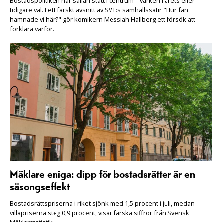
Bostadspolitiken har sällan stått i centrum – varken i årets eller
tidigare val. I ett färskt avsnitt av SVT:s samhällssatir "Hur fan
hamnade vi här?" gör komikern Messiah Hallberg ett försök att
förklara varför.
Mäklare eniga: dipp för bostadsrätter är en
säsongseffekt
Bostadsrättspriserna i riket sjönk med 1,5 procent i juli, medan
villapriserna steg 0,9 procent, visar färska siffror från Svensk
Mäklarstatistik.