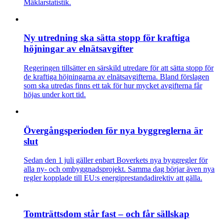
Mäklarstatistik.
Ny utredning ska sätta stopp för kraftiga
höjningar av elnätsavgifter
Regeringen tillsätter en särskild utredare för att sätta stopp för
de kraftiga höjningarna av elnätsavgifterna. Bland förslagen
som ska utredas finns ett tak för hur mycket avgifterna får
höjas under kort tid.
Övergångsperioden för nya byggreglerna är
slut
Sedan den 1 juli gäller enbart Boverkets nya byggregler för
alla ny- och ombyggnadsprojekt. Samma dag börjar även nya
regler kopplade till EU:s energiprestandadirektiv att gälla.
Tomträttsdom står fast – och får sällskap