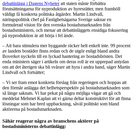
debattinlägg i Dagens Nyheter
att staten måste förbättra
förutsättningarna för nyproduktion av hyresrätter, men framhöll
väldigt få konkreta politiska åtgärder. Martin Lindvall,
näringspolitisk chef på Fastighetsägarna Sverige saknar en
formulerad vision för den svenska bostadsmarknaden från
bostadsministern, och menar att debattinläggets ensidiga fokusering
på nyproduktion är att börja i fel ände.
– Att bara stimulera mer byggande räcker helt enkelt inte. 99 procent
av landets bostäder finns redan och de utgör enligt bland andra
Boverket nyckeln till en lyckad hantering av bostadsbristen. Det
enda ministern säger i artikeln om deras roll är en upprepad antydan
om att det återigen ska bli svårare att hyra i andra hand, säger Martin
Lindvall och fortsätter;
– Vi ser fram emot konkreta förslag från regeringen och hoppas att
den förmår anlägga det helhetsperspektiv på bostadsmarknaden som
så länge saknats. Vi har pekat på några möjliga vägar att gå och
meddelat Mehmet Kaplan att vi gärna deltar konstruktivt för att finna
lösningar som har bred uppbackning, såväl politiskt som bland
aktörerna på bostadsmarknaden.
Såhär reagerar några av branschens aktörer på
bostadsministerns debattinlägg: