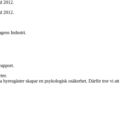
od 2012.
od 2012.
agens Industri.
rapport.
ter.
 hyresgäster skapar en psykologisk osäkerhet. Därför tror vi att