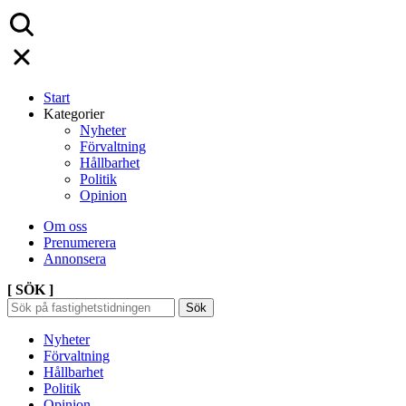
Start
Kategorier
Nyheter
Förvaltning
Hållbarhet
Politik
Opinion
Om oss
Prenumerera
Annonsera
[ SÖK ]
Sök
Sök
Sök
efter:
Nyheter
Förvaltning
Hållbarhet
Politik
Opinion