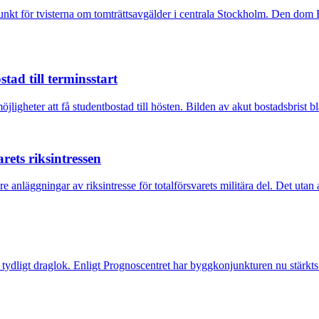
t för tvisterna om tomträttsavgälder i centrala Stockholm. Den dom Fast
tad till terminsstart
igheter att få studentbostad till hösten. Bilden av akut bostadsbrist bl
ets riksintressen
anläggningar av riksintresse för totalförsvarets militära del. Det utan a
tydligt draglok. Enligt Prognoscentret har byggkonjunkturen nu stärkts 