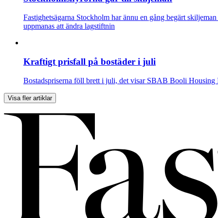
Fastighetsägarna Stockholm har ännu en gång begärt skiljeman
uppmanas att ändra lagstiftnin
Kraftigt prisfall på bostäder i juli
Bostadspriserna föll brett i juli, det visar SBAB Booli Housing
Visa fler artiklar