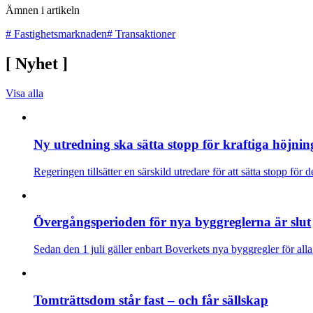
Ämnen i artikeln
#
Fastighetsmarknaden
#
Transaktioner
[
Nyhet
]
Visa alla
Ny utredning ska sätta stopp för kraftiga höjnin
Regeringen tillsätter en särskild utredare för att sätta stopp för
Övergångsperioden för nya byggreglerna är slut
Sedan den 1 juli gäller enbart Boverkets nya byggregler för all
Tomträttsdom står fast – och får sällskap