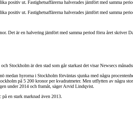
lika positiv ut. Fastighetsaffärerna halverades jämfört med samma peri
lika positiv ut. Fastighetsaffärerna halverades jämfört med samma peri
kronor. Det är en halvering jämfört med samma period förra året skriver D
a och Stockholm är den stad som går starkast det visar Newsecs månads
mö medan hyrorna i Stockholm förväntas sjunka med några procentenhe
Stockholm på 5 200 kronor per kvadratmeter. Men utflytten av några stora
igen under 2014 och framåt, säger Arvid Lindqvist.
ec på en stark marknad även 2013.