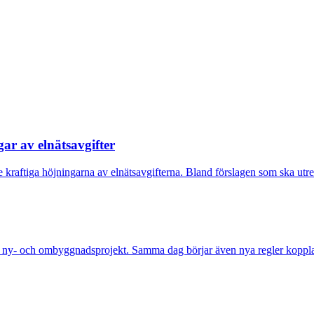
gar av elnätsavgifter
 de kraftiga höjningarna av elnätsavgifterna. Bland förslagen som ska utre
a ny- och ombyggnadsprojekt. Samma dag börjar även nya regler kopplade