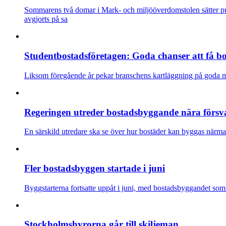
Sommarens två domar i Mark- och miljööverdomstolen sätter punk
avgjorts på sa
Studentbostadsföretagen: Goda chanser att få bos
Liksom föregående år pekar branschens kartläggning på goda möjl
Regeringen utreder bostadsbyggande nära försvar
En särskild utredare ska se över hur bostäder kan byggas närmare 
Fler bostadsbyggen startade i juni
Byggstarterna fortsatte uppåt i juni, med bostadsbyggandet som 
Stockholmshyrorna går till skiljeman