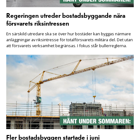
Regeringen utreder bostadsbyggande nära
försvarets riksintressen
En särskild utredare ska se över hur bostäder kan byggas närmare
anläggningar av riksintresse för totalförsvarets militära del. Det utan
att försvarets verksamhet begränsas. I fokus står bullerreglerna.
Fler bostadsbyggen startade i juni