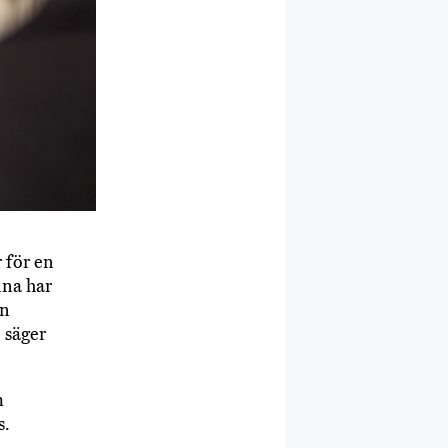
 för en
nna har
en
, säger
m
s.