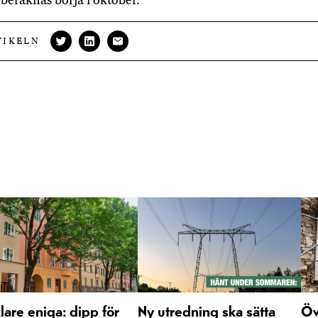
TIKELN
are eniga: dipp för
Ny utredning ska sätta
Öv