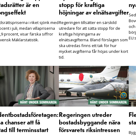
adsrätter är en
stopp för kraftiga
ny
ongseffekt
höjningar av elnätsavgifter
Seda
Bove
dsrättspriserna i riket sjönk med
Regeringen tillsätter en särskild
och
ocent i juli, medan villapriserna
utredare för att sätta stopp för de
börj
,9 procent, visar färska siffror
kraftiga höjningarna av
EU:s
vensk Mäklarstatistik.
elnätsavgifterna. Bland förslagen som
ska utredas finns ett tak för hur
mycket avgifterna får höjas under kort
tid.
dentbostadsföretagen:
Regeringen utreder
Fl
 chanser att få
bostadsbyggande nära
sta
ad till terminsstart
försvarets riksintressen
Bygg