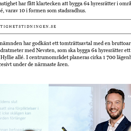
astighet har fått klartecken att bygga 64 hyresrätter i omr
llé, varav 10 i formen som stadsradhus.
TIGHETSTIDNINGEN.SE
nämnden har godkänt ett tomträttsavtal med en bruttoar
dratmeter med Nevsten, som ska bygga 64 hyresrätter ett
Hyllie allé. I centrumområdet planeras cirka 1 700 lägen
cesivt under de närmaste åren.