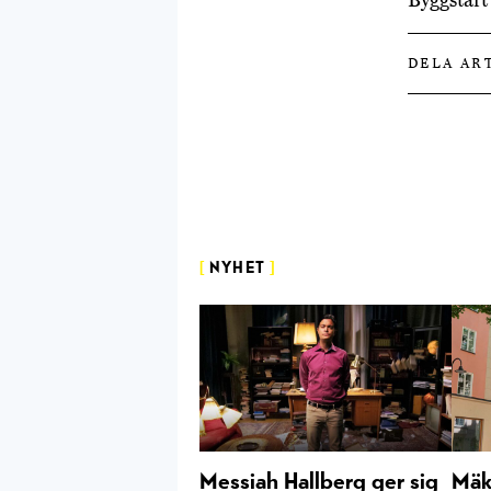
DELA AR
[
NYHET
]
Messiah Hallberg ger sig
Mäkl