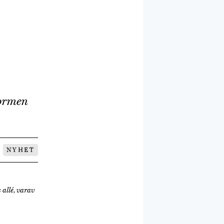
formen
NYHET
 allé, varav