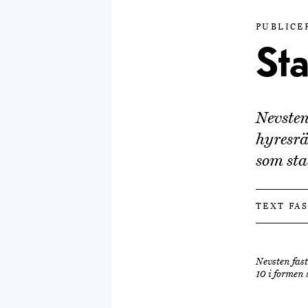
PUBLICER
Sta
Nevsten
hyresrä
som st
TEXT FA
Nevsten fast
10 i formen