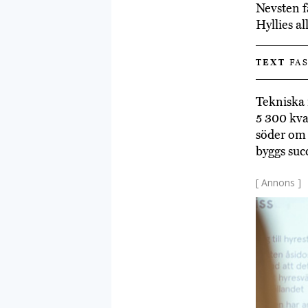
Nevsten f
Hyllies a
TEXT
FAS
Tekniska 
5 300 kva
söder om 
byggs suc
[ Annons ]