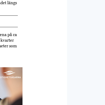
ådet längs
ena på ca
 kvarter
heter som