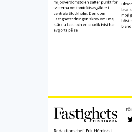
miljööverdomstolen sätter punkt för
Likso
tvisterna om tomträttsavgälder i
brans
centrala Stockholm. Den dom
möjlig
Fastighetstidningen skrev om i maj
höste
står nu fast, och en snarlik tvist har
bland
avgjorts på sa
FÖL
Redaktionschef: Erik Hörnkvist.