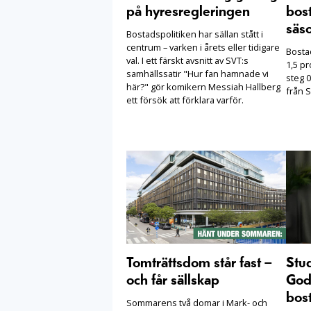
på hyresregleringen
bost
säs
Bostadspolitiken har sällan stått i
centrum – varken i årets eller tidigare
Bosta
val. I ett färskt avsnitt av SVT:s
1,5 pr
samhällssatir "Hur fan hamnade vi
steg 0
här?" gör komikern Messiah Hallberg
från S
ett försök att förklara varför.
Tomträttsdom står fast –
Stu
och får sällskap
Goda
bost
Sommarens två domar i Mark- och