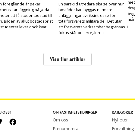
med
m föregående år pekar
En särskild utredare ska se över hur
drag
chens kartläggning på goda
bostäder kan byggas närmare
bygg
heter att få studentbostad till
anläggningar av riksintresse för
mån
n. Bilden av akut bostadsbrist
totalförsvarets militära del. Det utan
 studenter lever dock kvar.
att försvarets verksamhet begränsas. I
fokus står bullerreglerna.
Visa fler artiklar
J OSS!
OM FASTIGHETSTIDNINGEN
KATEGORIER
Om oss
Nyheter
Prenumerera
Förvaltning