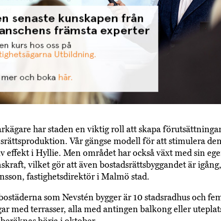
kägare har staden en viktig roll att skapa förutsättningar
srättsproduktion. Vår gängse modell för att stimulera de
tiv effekt i Hyllie. Men området har också växt med sin eg
skraft, vilket gör att även bostadsrättsbyggandet är igång
nsson, fastighetsdirektör i Malmö stad.
bostäderna som Nevstén bygger är 10 stadsradhus och fe
ar med terrasser, alla med antingen balkong eller uteplat
 beräknas börja i oktober.