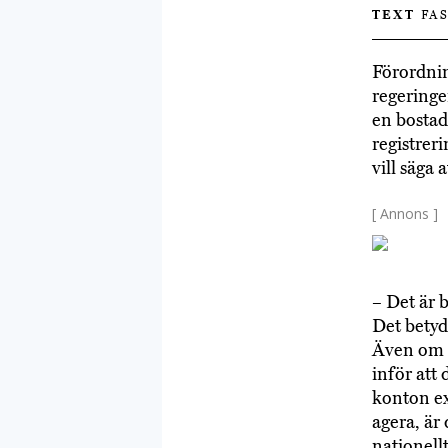
TEXT
FAS
Förordni
regeringe
en bostad
registrer
vill säga 
[ Annons ]
– Det är 
Det betyd
Även om k
inför att
konton ex
agera, är
nationell