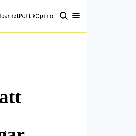
lbarhet
Politik
Opinion
att
gar