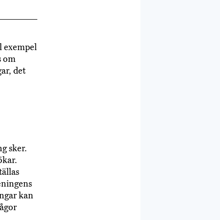
ll exempel
s om
ar, det
ng sker.
ökar.
ällas
eningens
ingar kan
rågor