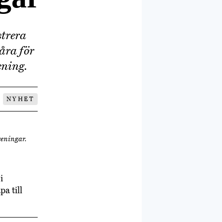
strera
åra för
ening.
NYHET
reningar.
i
pa till