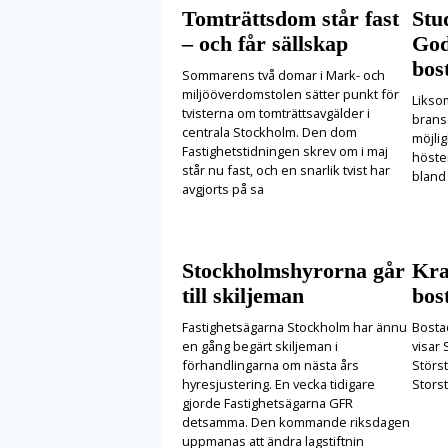
Tomträttsdom står fast
Stu
– och får sällskap
God
bost
Sommarens två domar i Mark- och
miljööverdomstolen sätter punkt för
Likso
tvisterna om tomträttsavgälder i
brans
centrala Stockholm. Den dom
möjlig
Fastighetstidningen skrev om i maj
höste
står nu fast, och en snarlik tvist har
bland
avgjorts på sa
Stockholmshyrorna går
Kraf
till skiljeman
bost
Fastighetsägarna Stockholm har ännu
Bostad
en gång begärt skiljeman i
visar 
förhandlingarna om nästa års
Störs
hyresjustering. En vecka tidigare
Stors
gjorde Fastighetsägarna GFR
detsamma. Den kommande riksdagen
uppmanas att ändra lagstiftnin