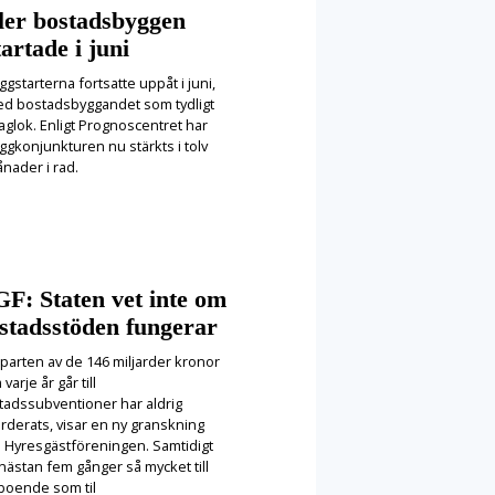
ler bostadsbyggen
tartade i juni
ggstarterna fortsatte uppåt i juni,
d bostadsbyggandet som tydligt
aglok. Enligt Prognoscentret har
ggkonjunkturen nu stärkts i tolv
nader i rad.
F: Staten vet inte om
stadsstöden fungerar
parten av de 146 miljarder kronor
varje år går till
tadssubventioner har aldrig
rderats, visar en ny granskning
n Hyresgästföreningen. Samtidigt
nästan fem gånger så mycket till
 boende som til