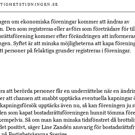
TIGHETSTIDNINGEN.SE
ngen om ekonomiska föreningar kommer att ändras av
n. Den som registreras eller avförs som företrädare för ti
srättsförening kommer efter förändringen att informera
ingen. Syftet är att minska möjligheterna att kapa förening
att personer på felaktiga grunder registreras i föreningar.
bra att berörda personer får en underrättelse när en ändri
er att chansen att snabbt upptäcka eventuella kapningar 
apningsförsök upptäcks även nu, så kan föreningen ju st
 den som kapat bostadsrättsföreningen hunnit tömma för
empelvis. Så om man kan minska tidsfönstret då brottsl
 det positivt, säger Line Zandén ansvarig för bostadsrättsf
t på Fastighetsägarna Sverige.