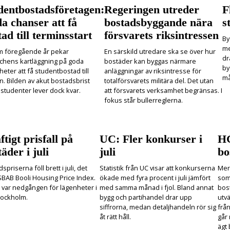
dentbostadsföretagen:
Regeringen utreder
F
a chanser att få
bostadsbyggande nära
s
ad till terminsstart
försvarets riksintressen
By
me
m föregående år pekar
En särskild utredare ska se över hur
dr
chens kartläggning på goda
bostäder kan byggas närmare
by
heter att få studentbostad till
anläggningar av riksintresse för
må
n. Bilden av akut bostadsbrist
totalförsvarets militära del. Det utan
 studenter lever dock kvar.
att försvarets verksamhet begränsas. I
fokus står bullerreglerna.
tigt prisfall på
UC: Fler konkurser i
HG
äder i juli
juli
bo
spriserna föll brett i juli, det
Statistik från UC visar att konkurserna
Mer
SBAB Booli Housing Price Index.
ökade med fyra procent i juli jämfört
som 
t var nedgången för lägenheter i
med samma månad i fjol. Bland annat
bos
tockholm.
bygg och partihandel drar upp
utvä
siffrorna, medan detaljhandeln rör sig
frå
åt rätt håll.
går 
ägt