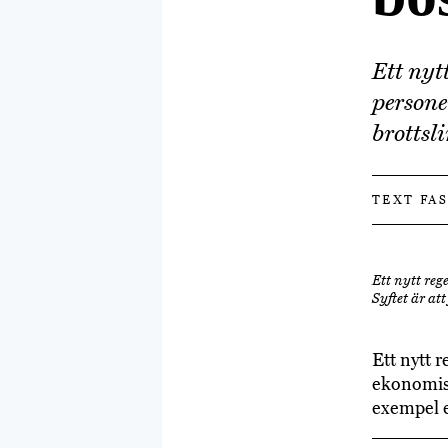
Ett nyt
persone
brottsl
TEXT FA
Ett nytt reg
Syftet är at
Ett nytt r
ekonomiska
exempel e