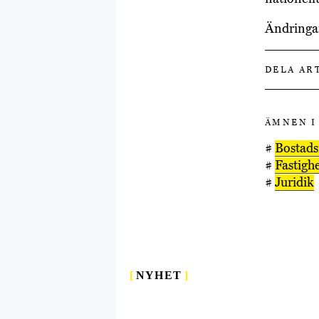
Ändringar
DELA AR
ÄMNEN I
#
Bostads
#
Fastigh
#
Juridik
[
NYHET
]