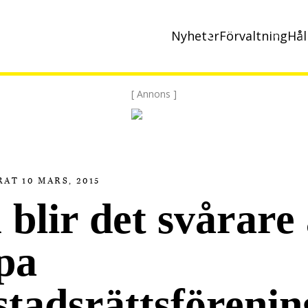
Nyheter
Förvaltning
Hål
[ Annons ]
AT 10 MARS, 2015
 blir det svårare 
pa
stadsrättsförenin