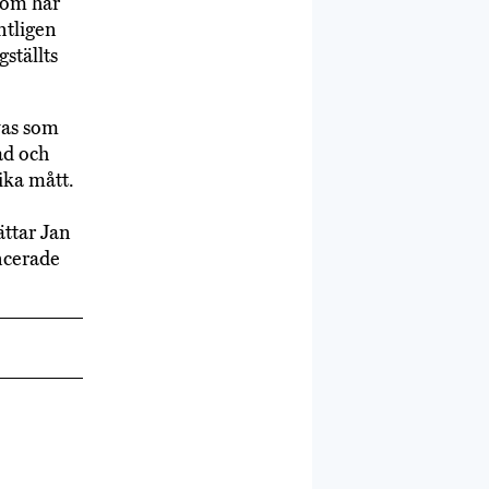
som har
ntligen
gställts
vas som
tad och
ika mått.
ättar Jan
ncerade