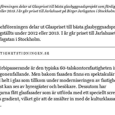
öreningen delar ut Glaspriset till bästa glasbyggnadsprojekt som färdig
ller 2013. I år går priset till Jarlahuset på Birger Jarlsgatan i Stockholm
chföreningen delar ut Glaspriset till bästa glasbyggnadsp
ställts under 2012 eller 2013. I år går priset till Jarlahuse
rlsgatan i Stockholm.
TIGHETSTIDNINGEN.SE
örbipasserande är den typiska 60-talskontorsfastigheten i
iögonenfallande. Men bakom fasaden finns en spektakulär
 helt i glas som tillkom under moderniseringen av fastig
t kan ses av hyresgäster och besökare. Dessutom har
arna fått glasfasader som är utförda med ett speciellt scre
s gradient, vilket gör att de smälter in med de kulturklass
.