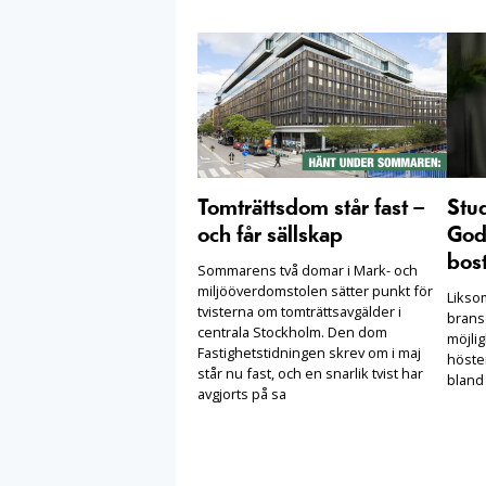
Tomträttsdom står fast –
Stu
och får sällskap
Goda
bost
Sommarens två domar i Mark- och
miljööverdomstolen sätter punkt för
Likso
tvisterna om tomträttsavgälder i
brans
centrala Stockholm. Den dom
möjlig
Fastighetstidningen skrev om i maj
höste
står nu fast, och en snarlik tvist har
bland
avgjorts på sa