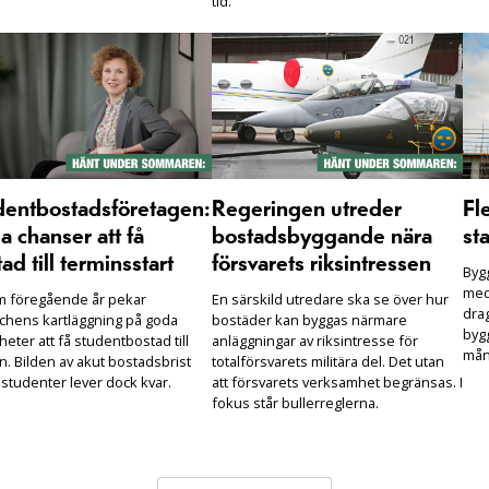
tid.
dentbostadsföretagen:
Regeringen utreder
Fl
 chanser att få
bostadsbyggande nära
sta
ad till terminsstart
försvarets riksintressen
Bygg
med
m föregående år pekar
En särskild utredare ska se över hur
drag
chens kartläggning på goda
bostäder kan byggas närmare
bygg
heter att få studentbostad till
anläggningar av riksintresse för
mån
n. Bilden av akut bostadsbrist
totalförsvarets militära del. Det utan
 studenter lever dock kvar.
att försvarets verksamhet begränsas. I
fokus står bullerreglerna.