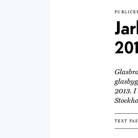
PUBLICER
Jar
20
Glasbra
glasbyg
2013. I
Stockh
TEXT FA