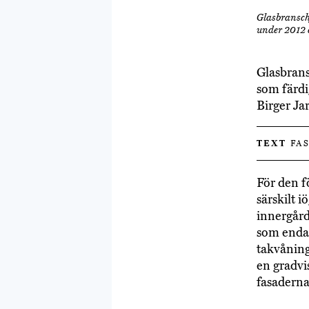
Glasbranschf
under 2012 e
Glasbrans
som färdig
Birger Ja
TEXT
FAS
För den f
särskilt 
innergård
som endas
takvåning
en gradvi
fasaderna