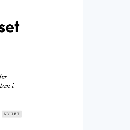
set
ler
atan i
NYHET