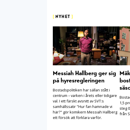
[
NYHET
]
Messiah Hallberg ger sig
Mäkl
på hyresregleringen
bost
säs
Bostadspolitiken har sällan stått i
centrum – varken i årets eller tidigare
Bosta
val. I ett färskt avsnitt av SVT:s
1,5 pr
samhällssatir "Hur fan hamnade vi
steg 0
här?" gör komikern Messiah Hallberg
från S
ett försök att förklara varför.