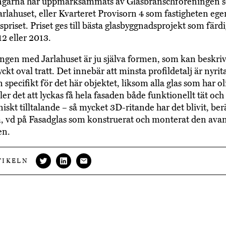
ngarna har uppmärksammats av Glasbranschföreningen 
Jarlahuset, eller Kvarteret Provisorn 4 som fastigheten ege
spriset. Priset ges till bästa glasbyggnadsprojekt som färdi
2 eller 2013.
gen med Jarlahuset är ju själva formen, som kan beskri
ckt oval tratt. Det innebär att minsta profildetalj är nyri
specifikt för det här objektet, liksom alla glas som har ol
er det att lyckas få hela fasaden både funktionellt tät och
iskt tilltalande – så mycket 3D-ritande har det blivit, ber
 vd på Fasadglas som konstruerat och monterat den ava
en.
TIKELN