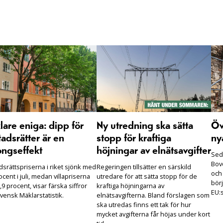
are eniga: dipp för
Ny utredning ska sätta
Öv
adsrätter är en
stopp för kraftiga
ny
ongseffekt
höjningar av elnätsavgifter
Seda
Bove
dsrättspriserna i riket sjönk med
Regeringen tillsätter en särskild
och
ocent i juli, medan villapriserna
utredare för att sätta stopp för de
börj
,9 procent, visar färska siffror
kraftiga höjningarna av
EU:s
vensk Mäklarstatistik.
elnätsavgifterna. Bland förslagen som
ska utredas finns ett tak för hur
mycket avgifterna får höjas under kort