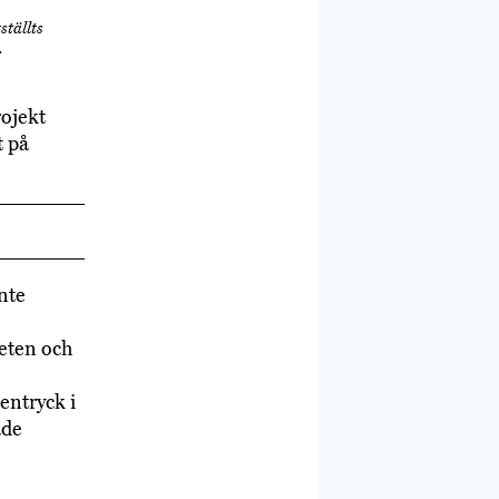
ställts
.
rojekt
t på
nte
heten och
entryck i
ade