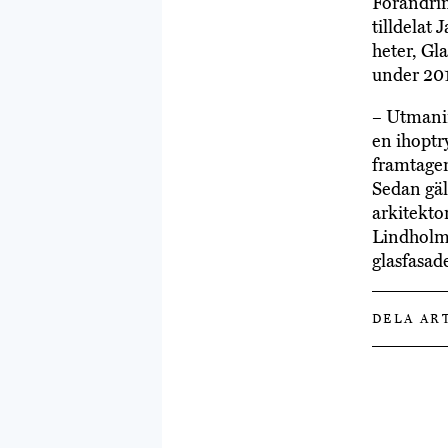
Förändri
tilldelat 
heter, Gla
under 201
– Utmanin
en ihoptry
framtagen 
Sedan gäll
arkitekton
Lindholm,
glasfasad
DELA AR