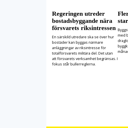
Regeringen utreder
Fle
bostadsbyggande nära
star
försvarets riksintressen
Byggst
med b
En särskild utredare ska se över hur
draglo
bostäder kan byggas närmare
byggko
anläggningar av riksintresse för
månad
totalförsvarets militära del. Det utan
att försvarets verksamhet begränsas. I
fokus står bullerreglerna.