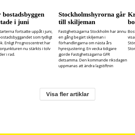
r bostadsbyggen
Stockholmshyrorna går
Kr
tade i juni
till skiljeman
bo
arterna fortsatte uppåt i juni,
Fastighetsägarna Stockholm har ännu
Bost
ostadsbyggandet som tydligt
en gång begärt skiljeman i
visa
k. Enligt Prognoscentret har
förhandlingarna om nästa års
Stö
njunkturen nu stärkts i tolv
hyresjustering. En vecka tidigare
Sto
er i rad.
gjorde Fastighetsägarna GFR
detsamma. Den kommande riksdagen
uppmanas att ändra lagstiftnin
Visa fler artiklar