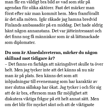
man får en väldigt bra bild av vad som står på
agendan för olika aktörer. Fast det märker man
först efter när man kommit hem. Men framförallt
är det alla möten. Igår råkade jag hamna bredvid
Finlands ambassadör på en middag. Det hade aldrig
hänt någon annanstans. Det var jätteintressant och
det finns nog få människor som är så lättsnackade
som diplomater.
Du som är Almedalsveteran, märker du någon
skillnad mot tidigare år?
– Det fanns en farhåga att näringslivet skulle ta över
helt. Men jag tycker inte att det känns så nu när
man är på plats. Sen känns det som att
inbjudningar till evenemang som har karaktär av
mer slutna sällskap har ökat. Jag tycker i och för sig
att de är bra, eftersom man får möjlighet att
diskutera viktiga frågor på ett helt annat sätt. Men
om det blir för mycket sånt och att de viktigaste