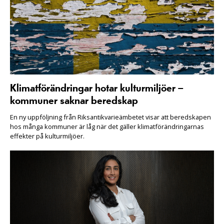
Klimatförändringar hotar kulturmiljöer –
kommuner saknar beredskap
En ny uppföljning från Riksantikvarieämbetet visar att beredskapen
hos många kommuner är låg när det gäller klimatförändringarnas
effekter på kulturmiljöer.