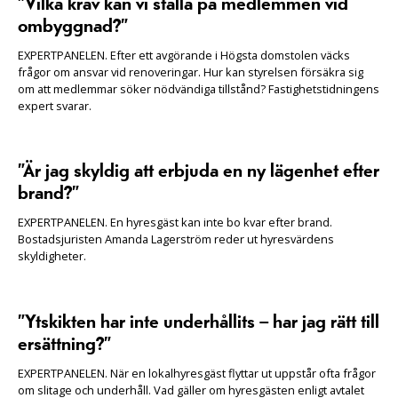
”Vilka krav kan vi ställa på medlemmen vid
ombyggnad?”
EXPERTPANELEN. Efter ett avgörande i Högsta domstolen väcks
frågor om ansvar vid renoveringar. Hur kan styrelsen försäkra sig
om att medlemmar söker nödvändiga tillstånd? Fastighetstidningens
expert svarar.
”Är jag skyldig att erbjuda en ny lägenhet efter
brand?”
EXPERTPANELEN. En hyresgäst kan inte bo kvar efter brand.
Bostadsjuristen Amanda Lagerström reder ut hyresvärdens
skyldigheter.
”Ytskikten har inte underhållits – har jag rätt till
ersättning?”
EXPERTPANELEN. När en lokalhyresgäst flyttar ut uppstår ofta frågor
om slitage och underhåll. Vad gäller om hyresgästen enligt avtalet