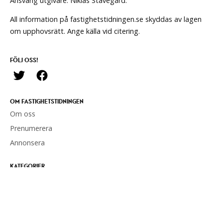
Ansvarig utgivare: Niklas Stavegård.
All information på fastighetstidningen.se skyddas av lagen
om upphovsrätt. Ange källa vid citering.
FÖLJ OSS!
OM FASTIGHETSTIDNINGEN
Om oss
Prenumerera
Annonsera
KATEGORIER
Nyheter
Förvaltning
Hållbarhet
Politik