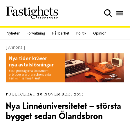
Skip
to
content
Nyheter
Förvaltning
Hållbarhet
Politik
Opinion
[ Annons ]
PUBLICERAT 20 NOVEMBER, 2015
Nya Linnéuniversitetet – största
bygget sedan Ölandsbron